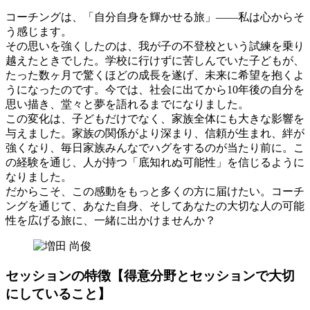
コーチングは、「自分自身を輝かせる旅」——私は心からそ
う感じます。
その思いを強くしたのは、我が子の不登校という試練を乗り
越えたときでした。学校に行けずに苦しんでいた子どもが、
たった数ヶ月で驚くほどの成長を遂げ、未来に希望を抱くよ
うになったのです。今では、社会に出てから10年後の自分を
思い描き、堂々と夢を語れるまでになりました。
この変化は、子どもだけでなく、家族全体にも大きな影響を
与えました。家族の関係がより深まり、信頼が生まれ、絆が
強くなり、毎日家族みんなでハグをするのが当たり前に。こ
の経験を通じ、人が持つ「底知れぬ可能性」を信じるように
なりました。
だからこそ、この感動をもっと多くの方に届けたい。コーチ
ングを通じて、あなた自身、そしてあなたの大切な人の可能
性を広げる旅に、一緒に出かけませんか？
セッションの特徴【得意分野とセッションで大切
にしていること】