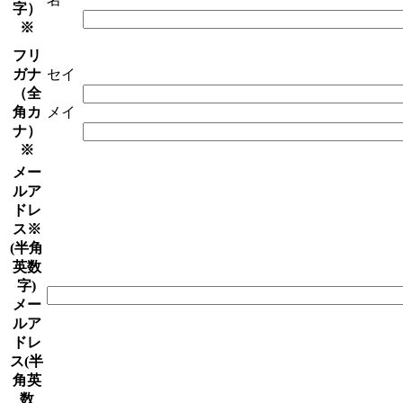
字）
※
フリ
ガナ
セイ
（全
角カ
メイ
ナ）
※
メー
ルア
ドレ
ス
※
(半角
英数
字)
メー
ルア
ドレ
ス(半
角英
数