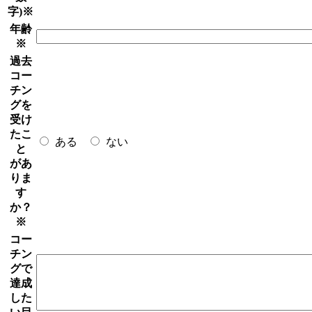
字)
※
年齢
※
過去
コー
チン
グを
受け
たこ
ある
ない
と
があ
りま
す
か？
※
コー
チン
グで
達成
した